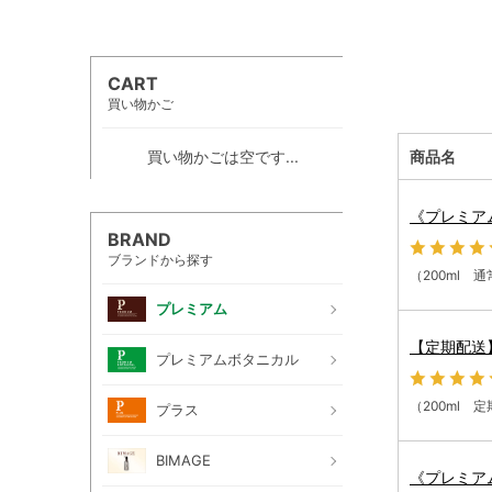
CART
買い物かご
買い物かごは空です...
商品名
《プレミア
BRAND
ブランドから探す
（200ml 
プレミアム
【定期配送
プレミアムボタニカル
（200ml 
プラス
BIMAGE
《プレミアム