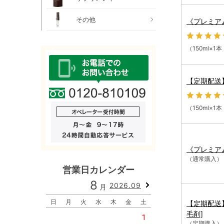
その他
《プレミアム
（150ml×
【定期配送】
（150ml×
《プレミア
（通常購入）
営業日カレンダー
8
9
2026.09
月
月
日
月
火
水
木
金
土
日
月
火
水
【定期配送
毛剤]
1
1
2
（定期購入）