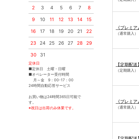
2
3
4
5
6
7
8
6
7
8
9
9
10
11
12
13
14
15
13
14
15
16
《プレミア
16
17
18
19
20
21
22
20
21
22
23
（通常購入）
23
24
25
26
27
28
29
27
28
29
30
30
31
定休日
【定期配送
■定休日 土曜・日曜
（定期購入）
■オペレーター受付時間
月～金 9：00-17：00
24時間自動応答サービス
お買い物は24時間365日可能で
《プレミア
す。
（通常購入）
※祝日は出荷のみ休業です。
【定期配送