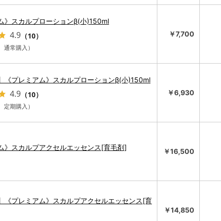
》スカルプローションβ(小)150ml
4.9
￥7,700
（10）
1本 通常購入）
《プレミアム》スカルプローションβ(小)150ml
4.9
￥6,930
（10）
1本 定期購入）
ム》スカルプアクセルエッセンス[育毛剤]
￥16,500
10
2026.10
2026.11
月
木
金
土
日
月
火
水
木
金
土
】《プレミアム》スカルプアクセルエッセンス[育
￥14,850
3
4
5
1
2
3