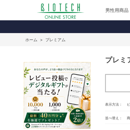
男性用商品
ホーム
>
プレミアム
プレミ
表示方法：
並べ替え：