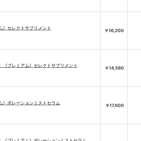
10
11
12
4
5
6
7
8
9
10
17
18
19
11
12
13
14
15
16
17
ム》セレクトサプリメント
￥16,200
24
25
26
18
19
20
21
22
23
24
25
26
27
28
29
30
31
】《プレミアム》セレクトサプリメント
￥14,580
ム》ポレーションミストセラム
￥17,600
】《プレミアム》ポレーションミストセラム