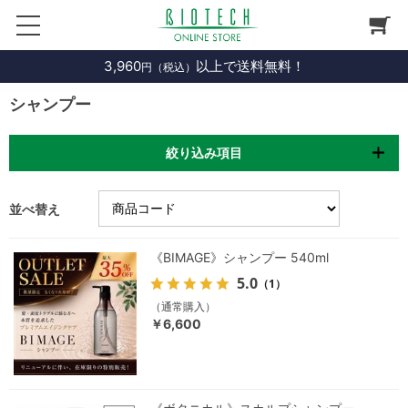
3,960
以上で送料無料！
円（税込）
シャンプー
絞り込み項目
並べ替え
《BIMAGE》シャンプー 540ml
5.0
（1）
（通常購入）
￥6,600