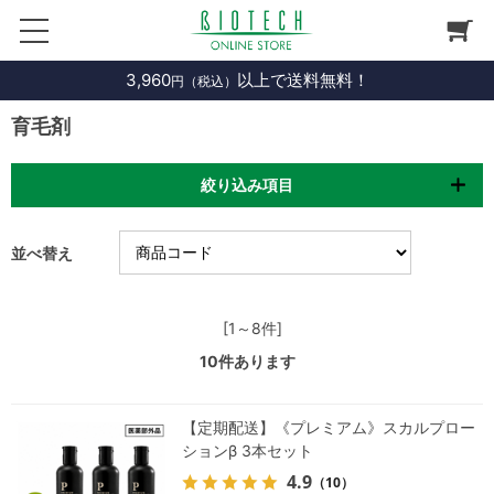
3,960
以上で送料無料！
円（税込）
育毛剤
絞り込み項目
並べ替え
[1～8件]
10
件あります
【定期配送】《プレミアム》スカルプロー
ションβ 3本セット
4.9
（10）