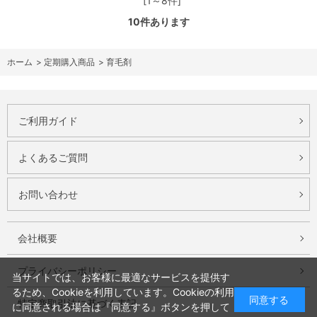
[1～8件]
10
件あります
ホーム
>
定期購入商品
>
育毛剤
ご利用ガイド
よくあるご質問
お問い合わせ
会社概要
プライバシーポリシー
当サイトでは、お客様に最適なサービスを提供す
るため、Cookieを利用しています。Cookieの利用
同意する
特定商取引法に基づく表記
に同意される場合は『同意する』ボタンを押して