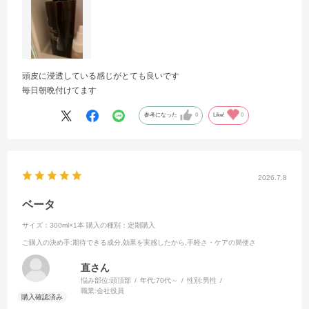
頭皮に浸透している感じがとても良いです
毎日朝晩付けてます
参考になった
0
Like!
0
2026.7.8
ベータ
サイズ：300ml×1本
購入の種別：定期購入
ご購入の決め手
:期待できる成分,効果を実感したから,手軽さ・ケアの簡便さ
直さん
悩み部位:
頭頂部
年代:
70代～
性別:
男性
職業:
会社役員