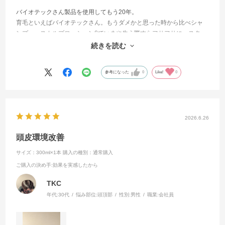
バイオテックさん製品を使用してもう20年。
育毛といえばバイオテックさん。もうダメかと思った時から比べシャ
ンプー、スカルプローションβでいまや生え際すらフサフサに。スタッ
フの皆さんはみんな親身になってくれます。キャンペーン中はミニボ
続きを読む
トルももらえるかも！
参考になった
0
Like!
0
2026.6.26
頭皮環境改善
サイズ：300ml×1本
購入の種別：通常購入
ご購入の決め手
:効果を実感したから
TKC
年代:
30代
悩み部位:
頭頂部
性別:
男性
職業:
会社員