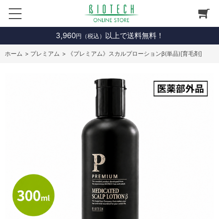
3,960
以上で送料無料！
円（税込）
ホーム
>
プレミアム
>
《プレミアム》スカルプローションβ(単品)[育毛剤]