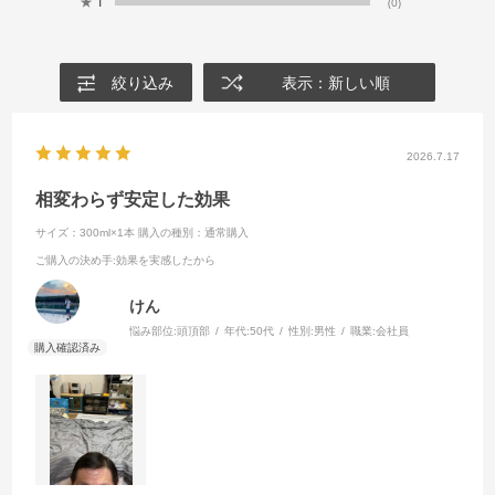
★
1
(0)
絞り込み
表示：新しい順
2026.7.17
相変わらず安定した効果
サイズ：300ml×1本
購入の種別：通常購入
ご購入の決め手
:効果を実感したから
けん
悩み部位:
頭頂部
年代:
50代
性別:
男性
職業:
会社員