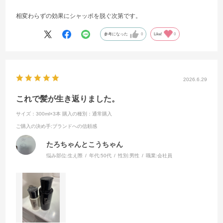
相変わらずの効果にシャッポを脱ぐ次第です。
参考になった
0
Like!
0
2026.6.29
これで髪が生き返りました。
サイズ：300ml×3本
購入の種別：通常購入
ご購入の決め手
:ブランドへの信頼感
たろちゃんとこうちゃん
悩み部位:
生え際
年代:
50代
性別:
男性
職業:
会社員