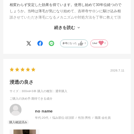
相変わらず安定した効果を得ています。使用し始めて30年位経つので
しょうか。当時は薄毛が気になり始めて、吉祥寺サロンに駆け込み相
談させていただき薄毛になるメカニズムや対処方法を丁寧に教えて頂
きました。お陰様で来年は還暦になりますが、同い年では比較的毛量
続きを読む
も保てていると思います。近頃は歳のせいか、頭皮に耐性ができたの
か少し効果が鈍ってきたように感じます。更に
効果が期待できる商品があれば教えてください。今度ともよろしくお
参考になった
0
Like!
0
願いします。
2026.7.11
浸透の良さ
サイズ：300ml×3本
購入の種別：通常購入
ご購入の決め手
:期待できる成分
no name
年代:
20代
悩み部位:
頭頂部
性別:
男性
職業:
会社員