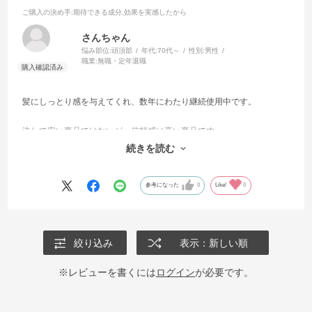
ご購入の決め手
:期待できる成分,効果を実感したから
さんちゃん
悩み部位:
頭頂部
年代:
70代～
性別:
男性
職業:
無職・定年退職
髪にしっとり感を与えてくれ、数年にわたり継続使用中です。
決して安い商品ではないが、信頼感は高い商品です。
続きを読む
いやなにおいもないところも気に入っています。
参考になった
0
Like!
0
絞り込み
表示：新しい順
※レビューを書くには
ログイン
が必要です。