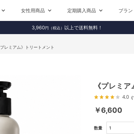
女性用商品
定期購入商品
ブラン
3,960
以上で送料無料！
円（税込）
ト
プレミアム》トリートメント
《プレミア
4.0
（
￥6,600
数量