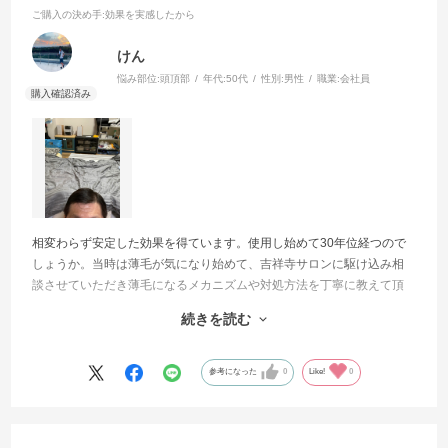
ご購入の決め手
:効果を実感したから
けん
悩み部位:
頭頂部
年代:
50代
性別:
男性
職業:
会社員
相変わらず安定した効果を得ています。使用し始めて30年位経つので
しょうか。当時は薄毛が気になり始めて、吉祥寺サロンに駆け込み相
談させていただき薄毛になるメカニズムや対処方法を丁寧に教えて頂
きました。お陰様で来年は還暦になりますが、同い年では比較的毛量
続きを読む
も保てていると思います。近頃は歳のせいか、頭皮に耐性ができたの
か少し効果が鈍ってきたように感じます。更に
効果が期待できる商品があれば教えてください。今度ともよろしくお
参考になった
0
Like!
0
願いします。