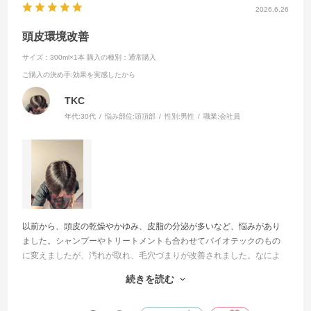
2026.6.26
頭皮環境改善
サイズ：300ml×1本
購入の種別：通常購入
ご購入の決め手
:効果を実感したから
TKC
年代:
30代
悩み部位:
頭頂部
性別:
男性
職業:
会社員
以前から、頭皮の乾燥やかゆみ、皮脂の分泌が多いなど、悩みがあり
ました。シャンプーやトリートメントも合わせてバイオテックのもの
に変えましたが、汚れが取れ、毛穴づまりが改善されました。なによ
りこのローションを使ったら、皮脂の分泌が減り、炎症がなくなって
続きを読む
いきました。今では欠かせないアイテムです。使用して7年になりまし
た。