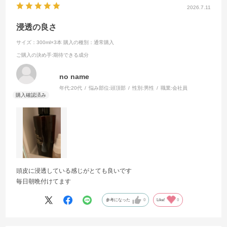
2026.7.11
浸透の良さ
サイズ：300ml×3本
購入の種別：通常購入
ご購入の決め手
:期待できる成分
no name
年代:
20代
悩み部位:
頭頂部
性別:
男性
職業:
会社員
頭皮に浸透している感じがとても良いです
毎日朝晩付けてます
参考になった
0
Like!
0