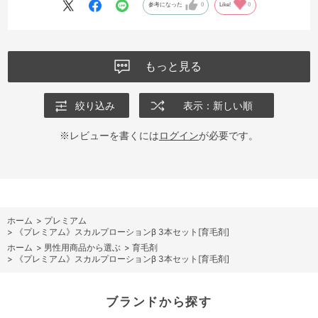
参考になった
0
Like!
0
もっと見る
絞り込み
表示：新しい順
※レビューを書くには
ログイン
が必要です。
ホーム
>
プレミアム
>
《プレミアム》スカルプローションβ 3本セット[育毛剤]
ホーム
>
男性用商品から選ぶ
>
育毛剤
>
《プレミアム》スカルプローションβ 3本セット[育毛剤]
ブランドから探す