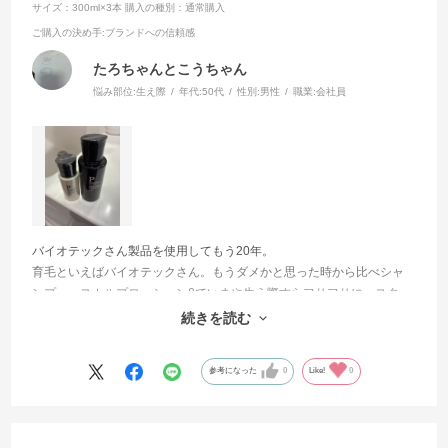
サイズ：300ml×3本
購入の種別：通常購入
ご購入の決め手
:ブランドへの信頼感
たろちゃんとこうちゃん
悩み部位:
生え際
年代:
50代
性別:
男性
職業:
会社員
バイオテックさん製品を使用してもう20年。
育毛といえばバイオテックさん。もうダメかと思った時から比べシャ
ンプー、スカルプローションβでいまや生え際すらフサフサに。スタッ
フの皆さんはみんな親身になってくれます。キャンペーン中はミニボ
続きを読む
トルももらえるかも！
参考になった
0
Like!
0