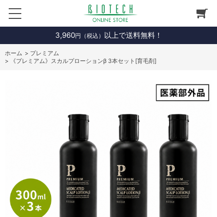
3,960
以上で送料無料！
円（税込）
ホーム
>
プレミアム
>
《プレミアム》スカルプローションβ 3本セット[育毛剤]