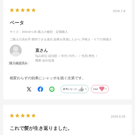
2026.7.8
ベータ
サイズ：300ml×1本
購入の種別：定期購入
ご購入の決め手
:期待できる成分,効果を実感したから,手軽さ・ケアの簡便さ
直さん
悩み部位:
頭頂部
年代:
70代～
性別:
男性
職業:
会社役員
相変わらずの効果にシャッポを脱ぐ次第です。
参考になった
0
Like!
0
2026.6.29
これで髪が生き返りました。