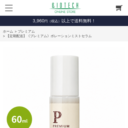
3,960
以上で送料無料！
円（税込）
ホーム
>
プレミアム
>
【定期配送】《プレミアム》ポレーションミストセラム