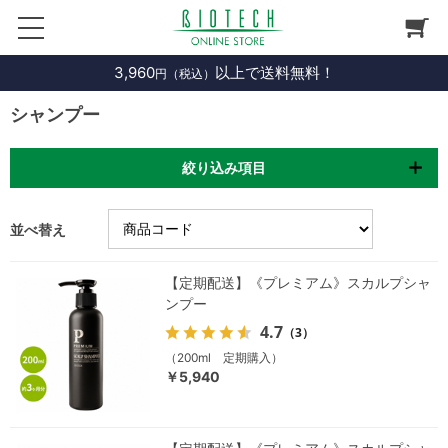
3,960
以上で送料無料！
円（税込）
シャンプー
絞り込み項目
並べ替え
【定期配送】《プレミアム》スカルプシャ
ンプー
4.7
（3）
（200ml 定期購入）
￥5,940