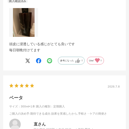
頭皮に浸透している感じがとても良いです
毎日朝晩付けてます
参考になった
0
Like!
0
2026.7.8
ベータ
サイズ：300ml×1本
購入の種別：定期購入
ご購入の決め手
:期待できる成分,効果を実感したから,手軽さ・ケアの簡便さ
直さん