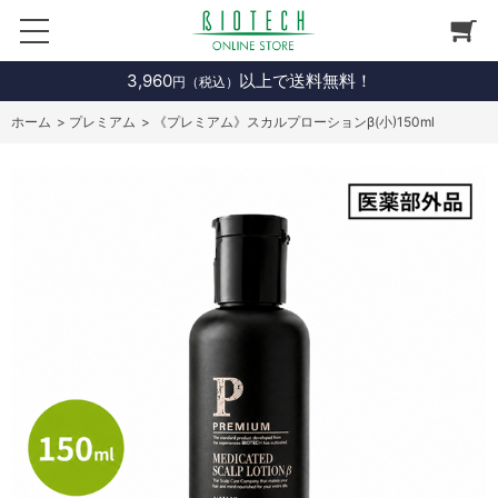
3,960
以上で送料無料！
円（税込）
ホーム
>
プレミアム
>
《プレミアム》スカルプローションβ(小)150ml