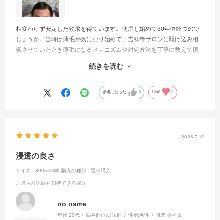
相変わらず安定した効果を得ています。使用し始めて30年位経つので
しょうか。当時は薄毛が気になり始めて、吉祥寺サロンに駆け込み相
談させていただき薄毛になるメカニズムや対処方法を丁寧に教えて頂
きました。お陰様で来年は還暦になりますが、同い年では比較的毛量
続きを読む
も保てていると思います。近頃は歳のせいか、頭皮に耐性ができたの
か少し効果が鈍ってきたように感じます。更に
効果が期待できる商品があれば教えてください。今度ともよろしくお
参考になった
0
Like!
0
願いします。
2026.7.11
浸透の良さ
サイズ：300ml×3本
購入の種別：通常購入
ご購入の決め手
:期待できる成分
no name
年代:
20代
悩み部位:
頭頂部
性別:
男性
職業:
会社員