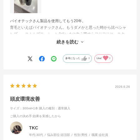
バイオテックさん製品を使用してもう20年。
育毛といえばバイオテックさん。もうダメかと思った時から比べシャ
ンプー、スカルプローションβでいまや生え際すらフサフサに。スタッ
フの皆さんはみんな親身になってくれます。キャンペーン中はミニボ
続きを読む
トルももらえるかも！
参考になった
0
Like!
0
2026.6.26
頭皮環境改善
サイズ：300ml×1本
購入の種別：通常購入
ご購入の決め手
:効果を実感したから
TKC
年代:
30代
悩み部位:
頭頂部
性別:
男性
職業:
会社員