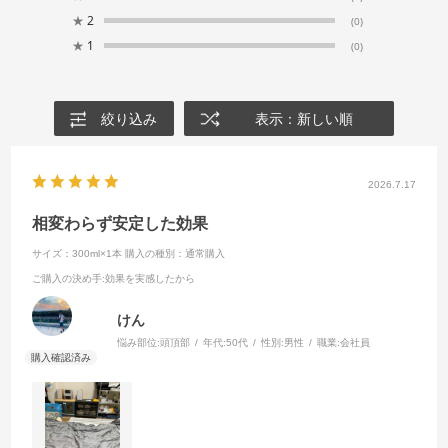
★
2
(0)
★
1
(0)
絞り込み
表示：新しい順
2026.7.17
相変わらず安定した効果
サイズ：300ml×1本
購入の種別：通常購入
ご購入の決め手
:効果を実感したから
けん
悩み部位:
頭頂部
年代:
50代
性別:
男性
職業:
会社員