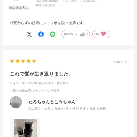
悩み部位:
頭頂部
年代:
70代～
性別:
男性
職業:
会社役員
相変わらずの効果にシャッポを脱ぐ次第です。
参考になった
0
Like!
0
2026.6.29
これで髪が生き返りました。
サイズ：300ml×3本
購入の種別：通常購入
ご購入の決め手
:ブランドへの信頼感
たろちゃんとこうちゃん
悩み部位:
生え際
年代:
50代
性別:
男性
職業:
会社員