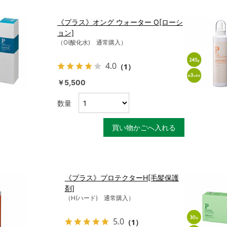
《プラス》オング ウォーター O[ローシ
ョン]
（O(酸化水) 通常購入）
4.0
（1）
￥5,500
数量
買い物かごへ入れる
《プラス》プロテクターH[毛髪保護
剤]
（H(ハード) 通常購入）
5.0
（1）