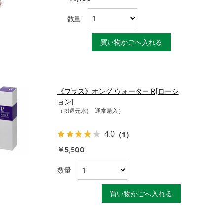
数量
買い物かごへ入れる
《プラス》オング ウォーター R[ローシ
ョン]
（R(還元水) 通常購入）
4.0
（1）
￥5,500
数量
買い物かごへ入れる