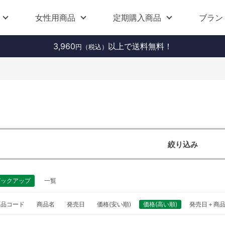
女性用商品
定期購入商品
ブラン
3,960
以上で送料無料！
円（税込）
絞り込み
ピックアップ
一覧
商品コード
商品名
発売日
価格(安い順)
価格(高い順)
発売日＋商