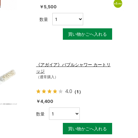
￥5,500
数量
買い物かごへ入れる
《アガイア》バブルシャワー カートリ
ッジ
（通常購入）
4.0
（1）
￥4,400
10
数量
2026.10
2026.11
月
木
金
土
日
月
火
水
木
金
土
買い物かごへ入れる
3
4
5
1
2
3