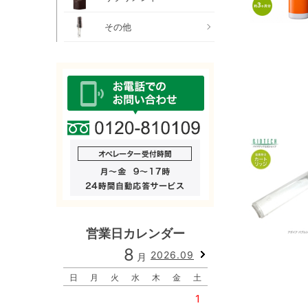
その他
営業日カレンダー
8
9
2026.09
月
月
日
月
火
水
木
金
土
日
月
火
水
1
1
2