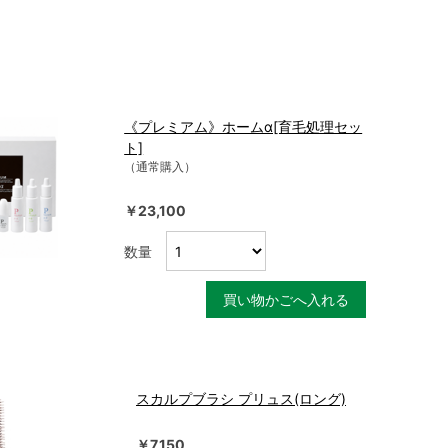
《プレミアム》ホームα[育毛処理セッ
ト]
（通常購入）
￥23,100
数量
買い物かごへ入れる
スカルプブラシ プリュス(ロング)
￥7,150