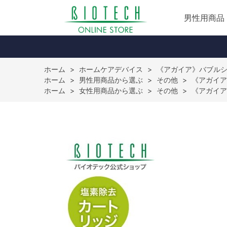
男性用商品
ホーム
>
ホームケアデバイス
>
《アガイア》バブルシ
ホーム
>
男性用商品から選ぶ
>
その他
>
《アガイア
ホーム
>
女性用商品から選ぶ
>
その他
>
《アガイア