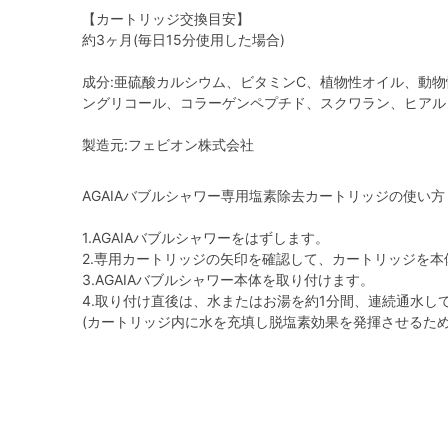
【カートリッジ交換目安】
約3ヶ月(毎日15分使用した場合)
成分:亜硫酸カルシウム、ビタミンC、植物性オイル、動
ングリコール、コラーゲンペプチド、スクワラン、ヒアル
製造元:フェビオン株式会社
AGAIAバブルシャワー専用塩素除去カートリッジの使い方
1.AGAIAバブルシャワーをはずします。
2.専用カートリッジの矢印を確認して、カートリッジを
3.AGAIAバブルシャワー本体を取り付けます。
4.取り付け直後は、水またはお湯を約1分間、連続通水し
(カートリッジ内に水を充填し脱塩素効果を発揮させるため