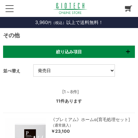
3,960
以上で送料無料！
円（税込）
その他
絞り込み項目
並べ替え
[1～8件]
11
件あります
《プレミアム》ホームα[育毛処理セット]
（通常購入）
￥23,100