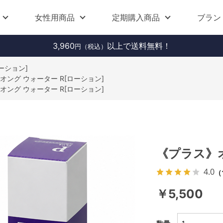
女性用商品
定期購入商品
ブラン
3,960
以上で送料無料！
円（税込）
ーション]
オング ウォーター R[ローション]
オング ウォーター R[ローション]
《プラス》オ
4.0
（
￥5,500