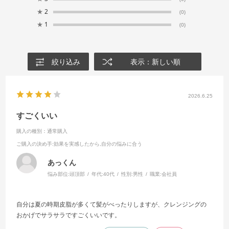
★
2
(0)
★
1
(0)
絞り込み
表示：新しい順
2026.6.25
すごくいい
購入の種別：通常購入
ご購入の決め手
:効果を実感したから,自分の悩みに合う
あっくん
悩み部位:
頭頂部
年代:
40代
性別:
男性
職業:
会社員
自分は夏の時期皮脂が多くて髪がべったりしますが、クレンジングの
おかげでサラサラですごくいいです。