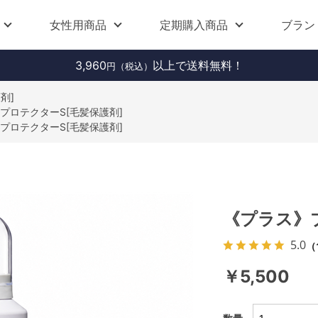
女性用商品
定期購入商品
ブラン
3,960
以上で送料無料！
円（税込）
剤]
プロテクターS[毛髪保護剤]
プロテクターS[毛髪保護剤]
《プラス》
5.0
（
￥5,500