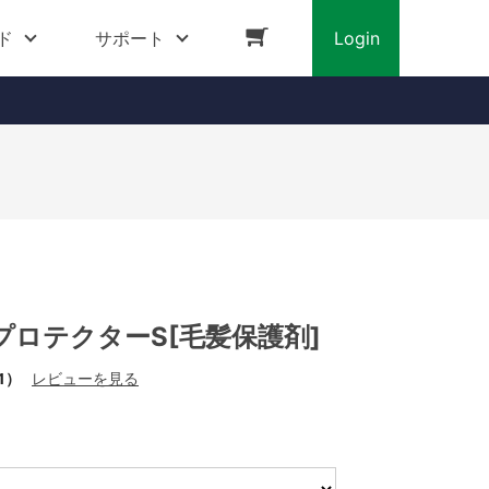
ド
サポート
Login
プロテクターS[毛髪保護剤]
1）
レビューを見る