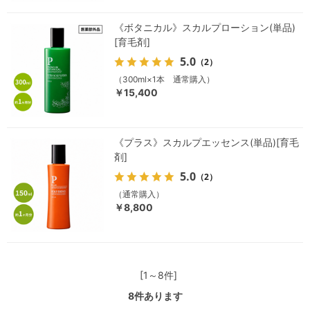
《ボタニカル》スカルプローション(単品)
[育毛剤]
5.0
（2）
（300ml×1本 通常購入）
￥15,400
《プラス》スカルプエッセンス(単品)[育毛
剤]
5.0
（2）
（通常購入）
￥8,800
[1～8件]
8
件あります