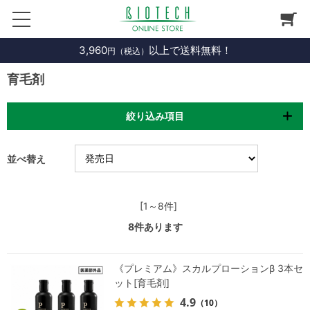
3,960
以上で送料無料！
円（税込）
育毛剤
絞り込み項目
並べ替え
[1～8件]
8
件あります
《プレミアム》スカルプローションβ 3本セ
ット[育毛剤]
4.9
（10）