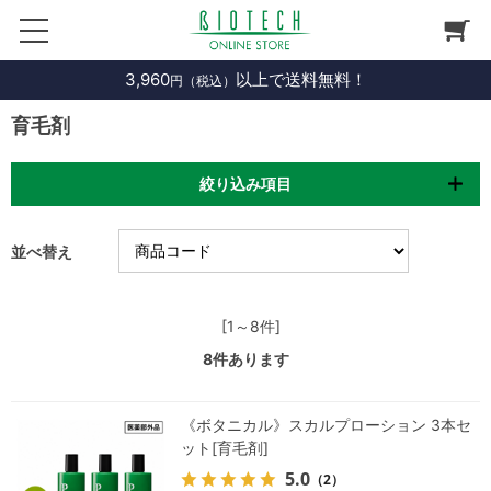
3,960
以上で送料無料！
円（税込）
育毛剤
絞り込み項目
並べ替え
[1～8件]
8
件あります
《ボタニカル》スカルプローション 3本セ
ット[育毛剤]
5.0
（2）