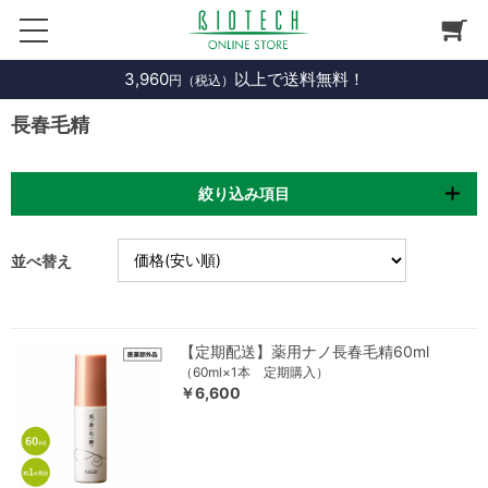
3,960
以上で送料無料！
円（税込）
長春毛精
絞り込み項目
並べ替え
【定期配送】薬用ナノ長春毛精60ml
（60ml×1本 定期購入）
￥6,600