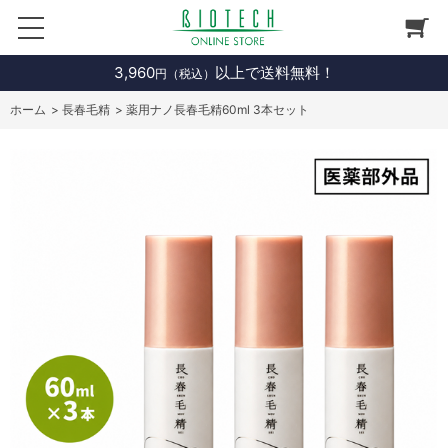
3,960
以上で送料無料！
円（税込）
ホーム
>
長春毛精
>
薬用ナノ長春毛精60ml 3本セット