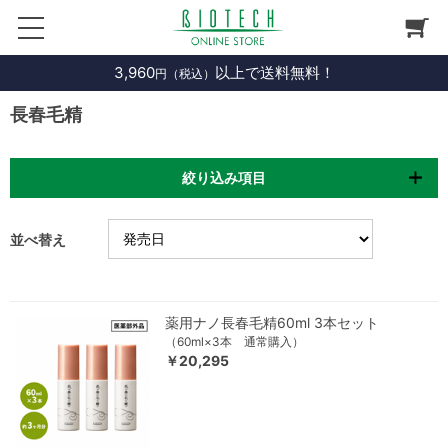
3,960
以上で送料無料！
円（税込）
長春毛精
絞り込み項目
並べ替え
薬用ナノ長春毛精60ml 3本セット
（60ml×3本 通常購入）
￥20,295