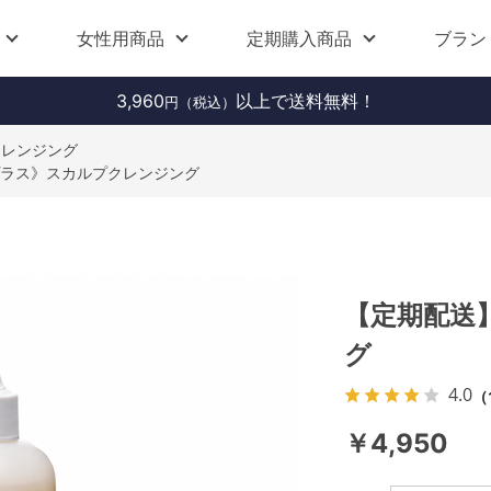
女性用商品
定期購入商品
ブラン
3,960
以上で送料無料！
円（税込）
クレンジング
ラス》スカルプクレンジング
【定期配送
グ
4.0
（
￥4,950