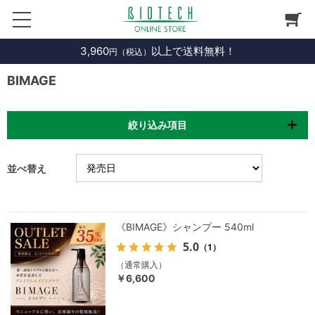
3,960
以上で送料無料！
円（税込）
BIMAGE
絞り込み項目
並べ替え
《BIMAGE》シャンプー 540ml
5.0
（1）
（通常購入）
￥6,600