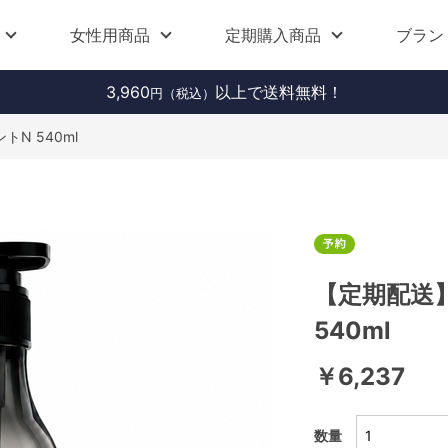
女性用商品
定期購入商品
ブラン
3,960
以上で送料無料！
円（税込）
N 540ml
【定期配送】
540ml
￥6,237
数量