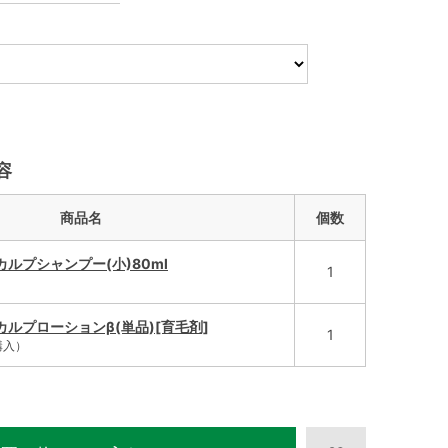
容
商品名
個数
ルプシャンプー(小)80ml
1
ルプローションβ(単品)[育毛剤]
1
購入）