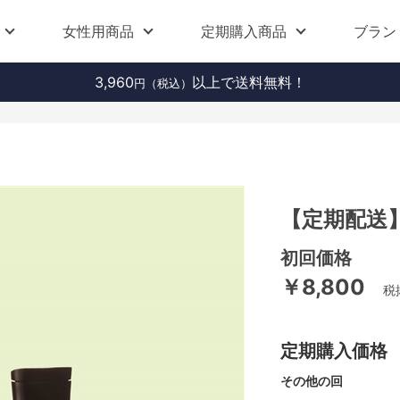
女性用商品
定期購入商品
ブラン
3,960
以上で送料無料！
円（税込）
【定期配送】
初回価格
￥8,800
税
定期購入価格
その他の回