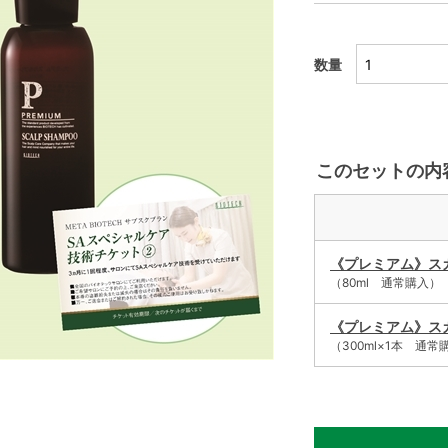
数量
このセットの内
《プレミアム》スカ
（80ml 通常購入）
《プレミアム》スカ
（300ml×1本 通常