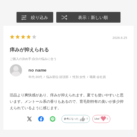
絞り込み
表示：新しい順
2026.6.25
痒みが抑えられる
ご購入の決め手
:自分の悩みに合う
no name
年代:
30代
悩み部位:
頭頂部
性別:
女性
職業:
会社員
旧品より爽快感があり、痒みが抑えられます。夏でも使いやすいと思
います。メントール系の香りもあるので、育毛剤特有の臭いが多少抑
えられているように感じます。
参考になった
0
Like!
0