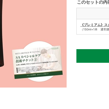
このセットの内
《プレミアム》スカ
（150ml×1本 通常