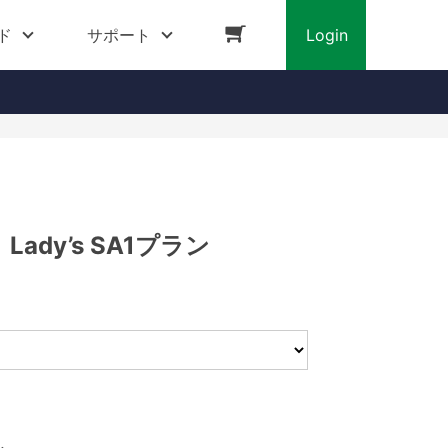
ド
サポート
Login
ady’s SA1プラン