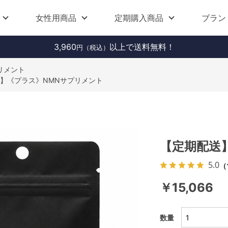
女性用商品
定期購入商品
ブラン
3,960
以上で送料無料！
円（税込）
リメント
】《プラス》NMNサプリメント
【定期配送
5.0
（
￥15,066
数量