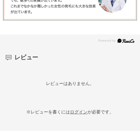
レビュー
レビューはありません。
※レビューを書くには
ログイン
が必要です。