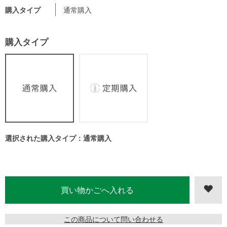
購入タイプ
通常購入
購入タイプ
選択された購入タイプ：通常購入
この商品について問い合わせる