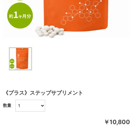
《プラス》ステップサプリメント
数量
￥10,800