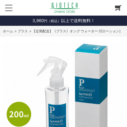
3,960
以上で送料無料！
円（税込）
ホーム
>
プラス
>
【定期配送】《プラス》オング ウォーター O[ローション]