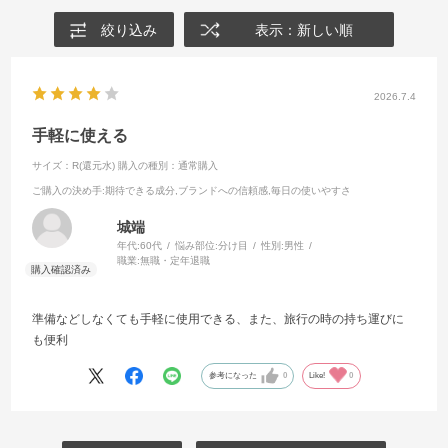
絞り込み
表示：新しい順
2026.7.4
手軽に使える
サイズ：R(還元水)
購入の種別：通常購入
ご購入の決め手
:期待できる成分,ブランドへの信頼感,毎日の使いやすさ
城端
年代:
60代
悩み部位:
分け目
性別:
男性
職業:
無職・定年退職
準備などしなくても手軽に使用できる、また、旅行の時の持ち運びに
も便利
参考になった
0
Like!
0