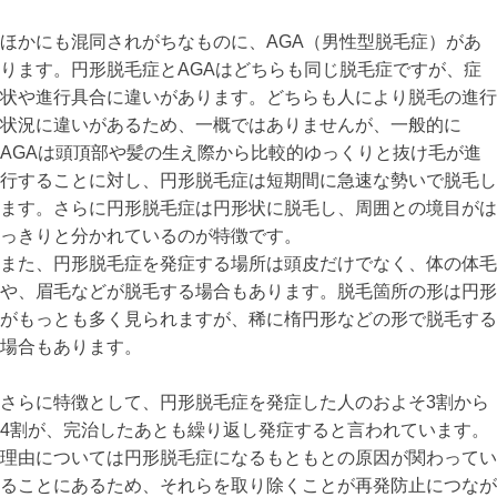
ほかにも混同されがちなものに、AGA（男性型脱毛症）があ
ります。円形脱毛症とAGAはどちらも同じ脱毛症ですが、症
状や進行具合に違いがあります。どちらも人により脱毛の進行
状況に違いがあるため、一概ではありませんが、一般的に
AGAは頭頂部や髪の生え際から比較的ゆっくりと抜け毛が進
行することに対し、円形脱毛症は短期間に急速な勢いで脱毛し
ます。さらに円形脱毛症は円形状に脱毛し、周囲との境目がは
っきりと分かれているのが特徴です。
また、円形脱毛症を発症する場所は頭皮だけでなく、体の体毛
や、眉毛などが脱毛する場合もあります。脱毛箇所の形は円形
がもっとも多く見られますが、稀に楕円形などの形で脱毛する
場合もあります。
さらに特徴として、円形脱毛症を発症した人のおよそ3割から
4割が、完治したあとも繰り返し発症すると言われています。
理由については円形脱毛症になるもともとの原因が関わってい
ることにあるため、それらを取り除くことが再発防止につなが