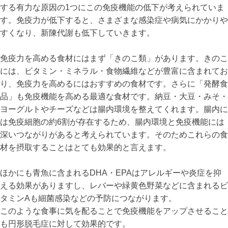
する有力な原因の1つにこの免疫機能の低下が考えられていま
す。免疫力が低下すると、さまざまな感染症や病気にかかりや
すくなり、新陳代謝も低下していきます。
免疫力を高める食材にはまず「きのこ類」があります。きのこ
には、ビタミン・ミネラル・食物繊維などが豊富に含まれてお
り、免疫力を高めるにはおすすめの食材です。さらに「発酵食
品」も免疫機能を高める最適な食材です。納豆・大豆・みそ・
ヨーグルトやチーズなどは腸内環境を整えてくれます。腸内に
は免疫細胞の約6割が存在するため、腸内環境と免疫機能には
深いつながりがあると考えられています。そのためこれらの食
材を摂取することはとても効果的と言えます。
ほかにも青魚に含まれるDHA・EPAはアレルギーや炎症を抑
える効果がありますし、レバーや緑黄色野菜などに含まれるビ
タミンAも細菌感染などの予防につながります。
このような食事に気を配ることで免疫機能をアップさせること
も円形脱毛症に対して効果的です。