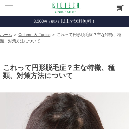
3,960
以上で送料無料！
円（税込）
ホーム
＞
Column ＆ Topics
＞ これって円形脱毛症？主な特徴、種
類、対策方法について
これって円形脱毛症？主な特徴、種
類、対策方法について