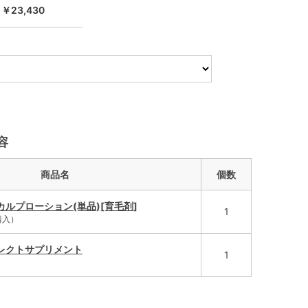
￥23,430
容
商品名
個数
ルプローション(単品)[育毛剤]
1
購入）
レクトサプリメント
1